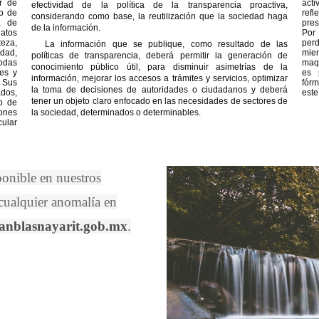
r de
acti
efectividad de la política de la transparencia proactiva,
to de
refl
considerando como base, la reutilización que la sociedad haga
a de
pre
de la información.
atos
Por
teza,
perd
La información que se publique, como resultado de las
idad,
mie
políticas de transparencia, deberá permitir la generación de
todas
maqu
conocimiento público útil, para disminuir asimetrías de la
nes y
es 
información, mejorar los accesos a trámites y servicios, optimizar
 Sus
fórm
la toma de decisiones de autoridades o ciudadanos y deberá
dos,
este
tener un objeto claro enfocado en las necesidades de sectores de
o de
iones
la sociedad, determinados o determinables.
cular
ponible en nuestros
 cualquier anomalía en
anblasnayarit.gob.mx
.