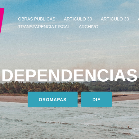
OBRAS PUBLICAS
ARTICULO 39
ARTICULO 33
TRANSPARENCIA FISCAL
ARCHIVO
DEPENDENCIAS
OROMAPAS
DIF