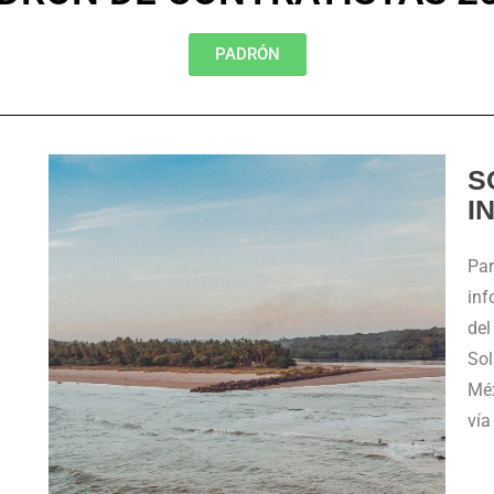
PADRÓN
S
I
Par
inf
del
Sol
Méx
vía