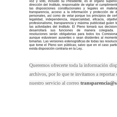
voz y voto, incluido su Presidente, es el órgano superio
dirección del Instituto, responsable de vigilar el cumplimien
las disposiciones constitucionales y legales en materi
transparencia, acceso a la información y protección de d
personales, así como de velar porque los principios de cer
legalidad, independencia, imparcialidad, eficacia, objetiv
profesionalismo, transparencia y máxima publicidad guíen 
las actividades del Instituto. El Pleno tomará sus decisio
desarrollará sus funciones de manera colegiada.
resoluciones serán obligatorias para todos los Comisiona
aunque estuviesen ausentes o sean disidentes al moment
tomarlas. Las versiones estenográficas de todas las resoluc
que tome el Pleno son públicas; salvo que en el caso parti
exista disposición contraria en la Ley..
Queremos ofrecerte toda la información dis
archivos, por lo que te invitamos a reportar
nuestro servicio al correo
transparencia@s