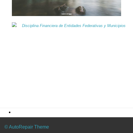
© AutoRepair Theme