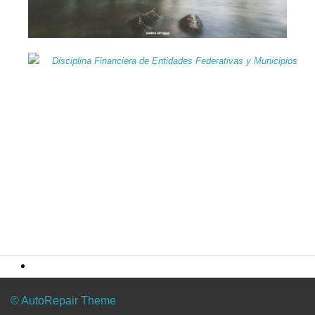
© AutoRepair Theme