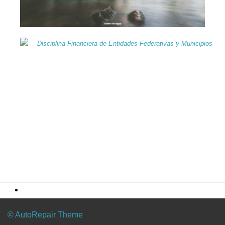
© AutoRepair Theme