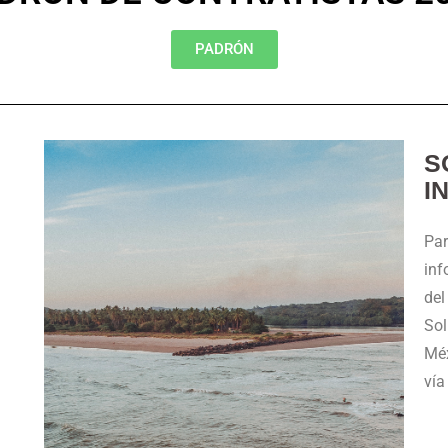
PADRÓN
S
I
Par
inf
del
Sol
Méx
vía