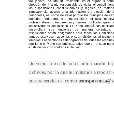
voz y voto, incluido su Presidente, es el órgano superio
dirección del Instituto, responsable de vigilar el cumplimien
las disposiciones constitucionales y legales en materi
transparencia, acceso a la información y protección de d
personales, así como de velar porque los principios de cer
legalidad, independencia, imparcialidad, eficacia, objetiv
profesionalismo, transparencia y máxima publicidad guíen 
las actividades del Instituto. El Pleno tomará sus decisio
desarrollará sus funciones de manera colegiada.
resoluciones serán obligatorias para todos los Comisiona
aunque estuviesen ausentes o sean disidentes al moment
tomarlas. Las versiones estenográficas de todas las resoluc
que tome el Pleno son públicas; salvo que en el caso parti
exista disposición contraria en la Ley..
Queremos ofrecerte toda la información dis
archivos, por lo que te invitamos a reportar
nuestro servicio al correo
transparencia@s