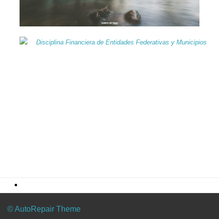
© AutoRepair Theme