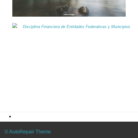
© AutoRepair Theme